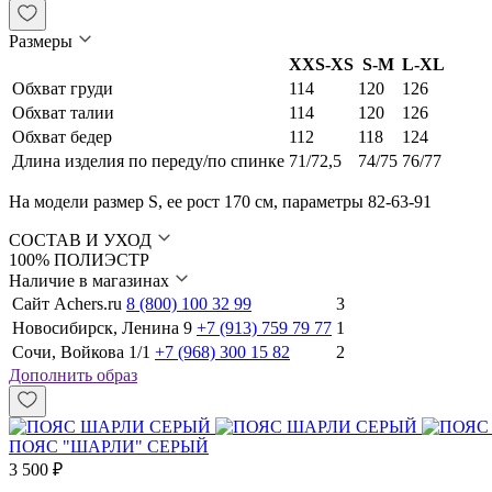
Размеры
XXS-XS
S-M
L-XL
Обхват груди
114
120
126
Обхват талии
114
120
126
Обхват бедер
112
118
124
Длина изделия по переду/по спинке
71/72,5
74/75
76/77
На модели размер S, ее рост 170 см, параметры 82-63-91
СОСТАВ И УХОД
100% ПОЛИЭСТР
Наличие в магазинах
Сайт Achers.ru
8 (800) 100 32 99
3
Новосибирск, Ленина 9
+7 (913) 759 79 77
1
Сочи, Войкова 1/1
+7 (968) 300 15 82
2
Дополнить образ
ПОЯС "ШАРЛИ" СЕРЫЙ
3 500 ₽