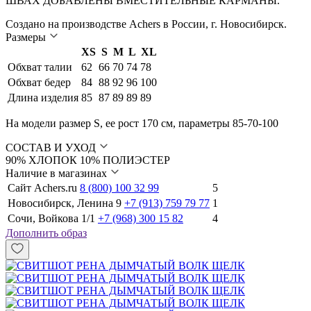
ШВАХ ДОБАВЛЕНЫ ВМЕСТИТЕЛЬНЫЕ КАРМАНЫ.
Создано на производстве Achers в России, г. Новосибирск.
Размеры
XS
S
M
L
XL
Обхват талии
62
66
70
74
78
Обхват бедер
84
88
92
96
100
Длина изделия
85
87
89
89
89
На модели размер S, ее рост 170 см, параметры 85-70-100
СОСТАВ И УХОД
90% ХЛОПОК 10% ПОЛИЭСТЕР
Наличие в магазинах
Сайт Achers.ru
8 (800) 100 32 99
5
Новосибирск, Ленина 9
+7 (913) 759 79 77
1
Сочи, Войкова 1/1
+7 (968) 300 15 82
4
Дополнить образ