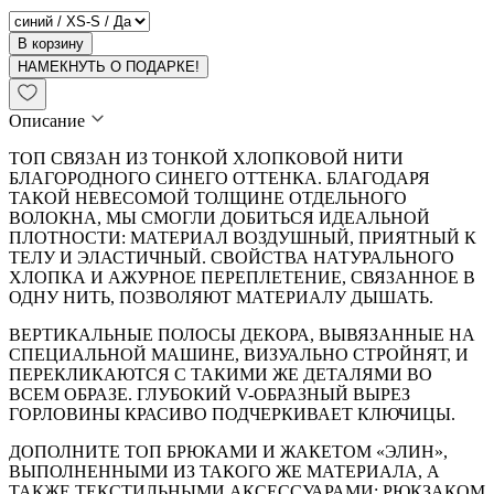
В корзину
НАМЕКНУТЬ О ПОДАРКЕ!
Описание
ТОП СВЯЗАН ИЗ ТОНКОЙ ХЛОПКОВОЙ НИТИ
БЛАГОРОДНОГО СИНЕГО ОТТЕНКА. БЛАГОДАРЯ
ТАКОЙ НЕВЕСОМОЙ ТОЛЩИНЕ ОТДЕЛЬНОГО
ВОЛОКНА, МЫ СМОГЛИ ДОБИТЬСЯ ИДЕАЛЬНОЙ
ПЛОТНОСТИ: МАТЕРИАЛ ВОЗДУШНЫЙ, ПРИЯТНЫЙ К
ТЕЛУ И ЭЛАСТИЧНЫЙ. СВОЙСТВА НАТУРАЛЬНОГО
ХЛОПКА И АЖУРНОЕ ПЕРЕПЛЕТЕНИЕ, СВЯЗАННОЕ В
ОДНУ НИТЬ, ПОЗВОЛЯЮТ МАТЕРИАЛУ ДЫШАТЬ.
ВЕРТИКАЛЬНЫЕ ПОЛОСЫ ДЕКОРА, ВЫВЯЗАННЫЕ НА
СПЕЦИАЛЬНОЙ МАШИНЕ, ВИЗУАЛЬНО СТРОЙНЯТ, И
ПЕРЕКЛИКАЮТСЯ С ТАКИМИ ЖЕ ДЕТАЛЯМИ ВО
ВСЕМ ОБРАЗЕ. ГЛУБОКИЙ V-ОБРАЗНЫЙ ВЫРЕЗ
ГОРЛОВИНЫ КРАСИВО ПОДЧЕРКИВАЕТ КЛЮЧИЦЫ.
ДОПОЛНИТЕ ТОП БРЮКАМИ И ЖАКЕТОМ «ЭЛИН»,
ВЫПОЛНЕННЫМИ ИЗ ТАКОГО ЖЕ МАТЕРИАЛА, А
ТАКЖЕ ТЕКСТИЛЬНЫМИ АКСЕССУАРАМИ: РЮКЗАКОМ