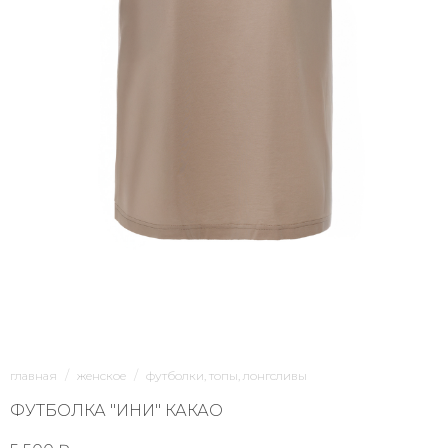
1/6
главная
женское
футболки, топы, лонгсливы
ФУТБОЛКА "ИНИ" КАКАО