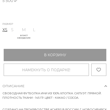
5 500 ₽
РАЗМЕР
XS
S
M
L
В ЛИСТ
ОЖИДАНИЯ
В КОРЗИНУ
НАМЕКНУТЬ О ПОДАРКЕ!
ОПИСАНИЕ
СВОБОДНАЯ ФУТБОЛКА ИНИ ИЗ 100% ХЛОПКА. СИЛУЭТ: ПРЯМОЙ.
ПЛОТНОСТЬ ТКАНИ - 145 ГР. ЦВЕТ - КАКАО / COCOA.
СОЗДАНО НА ПРОИЗВОДСТВЕ ACHERS В РОССИИ, Г. НОВОСИБИРСК.