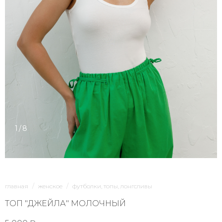
1/8
главная
женское
футболки, топы, лонгсливы
ТОП "ДЖЕЙЛА" МОЛОЧНЫЙ