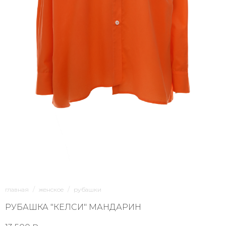
1/6
главная
женское
рубашки
РУБАШКА "КЕЛСИ" МАНДАРИН