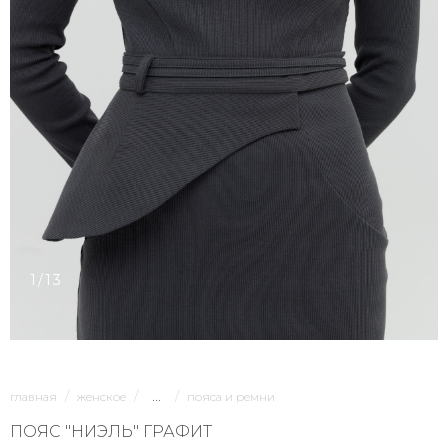
1/13
...
главная
женское
пояса и ремни
ПОЯС "НИЭЛЬ" ГРАФИТ