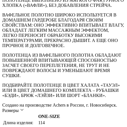
ПОЛОТЕНЦЕ ВЫПОЛНЕНО ИЗ МЯГКОГО ФАКТУРНОГО
ХЛОПКА («ВАФЛИ»), БЕЗ ДОБАВЛЕНИЯ СТРЕЙЧА.
ВАФЕЛЬНОЕ ПОЛОТНО ШИРОКО ИСПОЛЬЗУЕТСЯ В
ДОМАШНЕМ ГАРДЕРОБЕ БЛАГОДАРЯ СВОИМ
СВОЙСТВАМ: ОНО ЭФФЕКТИВНО ВПИТЫВАЕТ ВЛАГУ,
ОБЛАДАЕТ ЛЕГКИМ МАССАЖНЫМ ЭФФЕКТОМ,
ЛЕГКО ПЕРЕНОСИТ ОБРАБОТКУ ВЫСОКИМИ
ТЕМПЕРАТУРАМИ, ПРЕКРАСНО ДЫШИТ. А ЕЩЕ ОНО
ПРОЧНОЕ И ДОЛГОВЕЧНОЕ.
ПОЛОТЕНЦА ИЗ ВАФЕЛЬНОГО ПОЛОТНА ОБЛАДАЮТ
ПОВЫШЕННОЙ ВПИТЫВАЮЩЕЙ СПОСОБНОСТЬЮ
ЗАСЧЕТ СВОЕГО ПЕРЕПЛЕТЕНИЯ, НЕ ТРУТ И НЕ
ПОВРЕЖДАЮТ ВОЛОСЫ И УМЕНЬШАЮТ ВРЕМЯ
СУШКИ.
ПОДБИРАЙТЕ ПОЛОТЕНЦЕ В ЦВЕТ ХАЛАТА «ТАУЭЛ»
ИЛИ В ЦВЕТ ДОМАШНЕГО КОМПЛЕКТА – РУБАШКИ
«БЭДИ», БРЮК «ЛЭЙЗИ» ИЛИ ШОРТ «БЛАНКИ».
Создано на производстве Achers в России, г. Новосибирск.
Размеры
ONE-SIZE
Длина изделия:
114