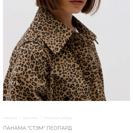
1/16
главная
женское
головные уборы
ПАНАМА "СТЭМ" ЛЕОПАРД