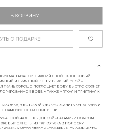
В КОРЗИНУ
УТЬ О ПОДАРКЕ!
ДВУХ МАТЕРИАЛОВ. НИЖНИЙ СЛОЙ – ХЛОПКОВЫЙ
ЯГКИЙ И ПРИЯТНЫЙ К ТЕЛУ. ВЕРХНИЙ СЛОЙ –
Я ТКАНЬ ХОРОШО ПОГЛОЩАЕТ ВОДУ, БЫСТРО СОХНЕТ,
ЛОРИРОВАННОЙ ВОДЕ, А ТАКЖЕ МЯГКАЯ И ПРИЯТНАЯ К
УПАКОВКА, В КОТОРОЙ УДОБНО ХРАНИТЬ КУПАЛЬНИК И
Н НЕ НАМОЧИТ ОСТАЛЬНЫЕ ВЕЩИ.
РУБАШКОЙ «РОШЕЛЛ» , ЮБКОЙ «ЛАТАМИ» И ПОЯСОМ
ТАКЖЕ ВЫПОЛНЕНЫ ИЗ ТРИКОТАЖА В ПОЛОСКУ.
ДЖУНИ», КАРТХОЛДЕРОМ «ФРАНЖИ» И ОЧКАМИ «КАТА»,