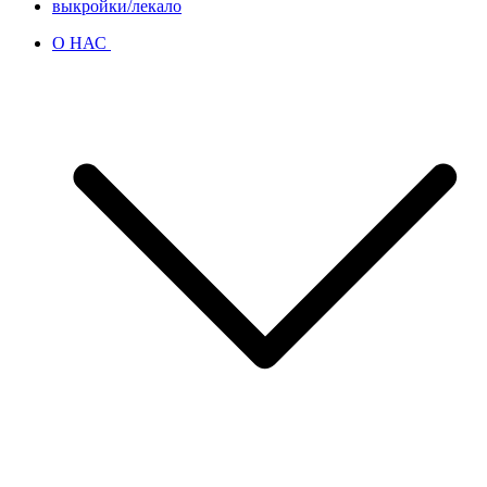
выкройки/лекало
О НАС