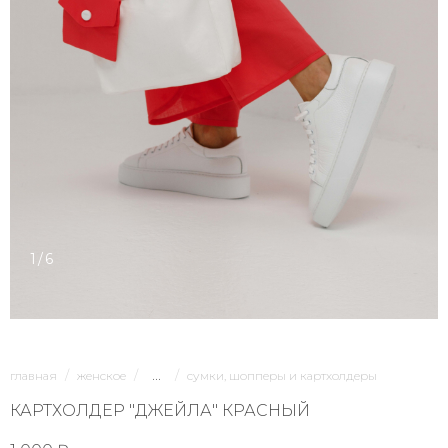
1/6
...
главная
женское
сумки, шопперы и картхолдеры
КАРТХОЛДЕР "ДЖЕЙЛА" КРАСНЫЙ