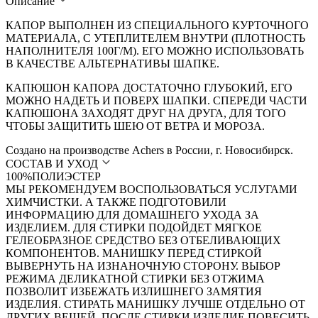
Описание
КАПОР ВЫПОЛНЕН ИЗ СПЕЦИАЛЬНОГО КУРТОЧНОГО
МАТЕРИАЛА, С УТЕПЛИТЕЛЕМ ВНУТРИ (ПЛОТНОСТЬ
НАПОЛНИТЕЛЯ 100Г/М). ЕГО МОЖНО ИСПОЛЬЗОВАТЬ
В КАЧЕСТВЕ АЛЬТЕРНАТИВЫ ШАПКЕ.
КАПЮШОН КАПОРА ДОСТАТОЧНО ГЛУБОКИЙ, ЕГО
МОЖНО НАДЕТЬ И ПОВЕРХ ШАПКИ. СПЕРЕДИ ЧАСТИ
КАПЮШОНА ЗАХОДЯТ ДРУГ НА ДРУГА, ДЛЯ ТОГО
ЧТОБЫ ЗАЩИТИТЬ ШЕЮ ОТ ВЕТРА И МОРОЗА.
Создано на производстве Achers в России, г. Новосибирск.
СОСТАВ И УХОД
100%ПОЛИЭСТЕР
МЫ РЕКОМЕНДУЕМ ВОСПОЛЬЗОВАТЬСЯ УСЛУГАМИ
ХИМЧИСТКИ. А ТАКЖЕ ПОДГОТОВИЛИ
ИНФОРМАЦИЮ ДЛЯ ДОМАШНЕГО УХОДА ЗА
ИЗДЕЛИЕМ. ДЛЯ СТИРКИ ПОДОЙДЕТ МЯГКОЕ
ГЕЛЕОБРАЗНОЕ СРЕДСТВО БЕЗ ОТБЕЛИВАЮЩИХ
КОМПОНЕНТОВ. МАНИШКУ ПЕРЕД СТИРКОЙ
ВЫВЕРНУТЬ НА ИЗНАНОЧНУЮ СТОРОНУ. ВЫБОР
РЕЖИМА ДЕЛИКАТНОЙ СТИРКИ БЕЗ ОТЖИМА
ПОЗВОЛИТ ИЗБЕЖАТЬ ИЗЛИШНЕГО ЗАМЯТИЯ
ИЗДЕЛИЯ. СТИРАТЬ МАНИШКУ ЛУЧШЕ ОТДЕЛЬНО ОТ
ДРУГИХ ВЕЩЕЙ. ПОСЛЕ СТИРКИ ИЗДЕЛИЕ ПОВЕСИТЬ