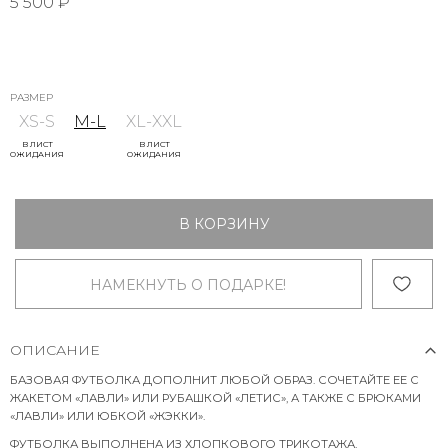
5 500 ₽
РАЗМЕР
XS-S
M-L
XL-XXL
В ЛИСТ
В ЛИСТ
ОЖИДАНИЯ
ОЖИДАНИЯ
В КОРЗИНУ
НАМЕКНУТЬ О ПОДАРКЕ!
ОПИСАНИЕ
БАЗОВАЯ ФУТБОЛКА ДОПОЛНИТ ЛЮБОЙ ОБРАЗ. СОЧЕТАЙТЕ ЕЕ С
ЖАКЕТОМ «ЛАВЛИ» ИЛИ РУБАШКОЙ «ЛЕТИС», А ТАКЖЕ С БРЮКАМИ
«ЛАВЛИ» ИЛИ ЮБКОЙ «ЖЭККИ».
ФУТБОЛКА ВЫПОЛНЕНА ИЗ ХЛОПКОВОГО ТРИКОТАЖА,