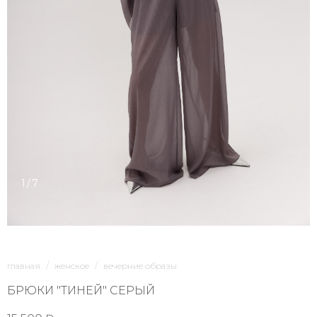
1/7
главная
женское
вечерние образы
БРЮКИ "ТИНЕЙ" СЕРЫЙ