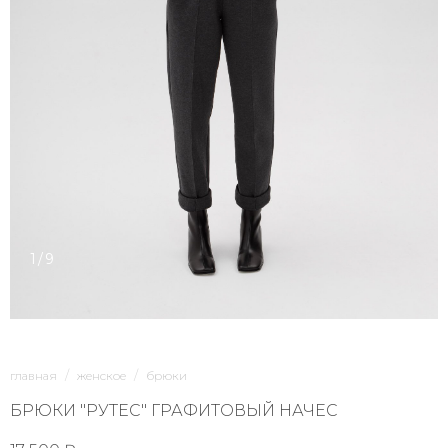
1/9
главная
женское
брюки
БРЮКИ "РУТЕС" ГРАФИТОВЫЙ НАЧЕС