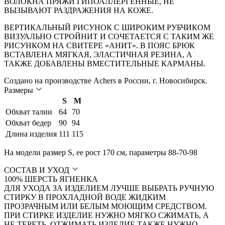
ВОЛОКНА ПРЯЖИ ГИПОАЛЛЕРГЕННЫЕ, НЕ
ВЫЗЫВАЮТ РАЗДРАЖЕНИЯ НА КОЖЕ.
ВЕРТИКАЛЬНЫЙ РИСУНОК С ШИРОКИМ РУБЧИКОМ
ВИЗУАЛЬНО СТРОЙНИТ И СОЧЕТАЕТСЯ С ТАКИМ ЖЕ
РИСУНКОМ НА СВИТЕРЕ «АНИТ». В ПОЯС БРЮК
ВСТАВЛЕНА МЯГКАЯ, ЭЛАСТИЧНАЯ РЕЗИНА, А
ТАКЖЕ ДОБАВЛЕНЫ ВМЕСТИТЕЛЬНЫЕ КАРМАНЫ.
Создано на производстве Achers в России, г. Новосибирск.
Размеры
S
M
Обхват талии
64
70
Обхват бедер
90
94
Длина изделия
111
115
На модели размер S, ее рост 170 см, параметры 88-70-98
СОСТАВ И УХОД
100% ШЕРСТЬ ЯГНЕНКА
ДЛЯ УХОДА ЗА ИЗДЕЛИЕМ ЛУЧШЕ ВЫБРАТЬ РУЧНУЮ
СТИРКУ В ПРОХЛАДНОЙ ВОДЕ ЖИДКИМ
ПРОЗРАЧНЫМ ИЛИ БЕЛЫМ МОЮЩИМ СРЕДСТВОМ.
ПРИ СТИРКЕ ИЗДЕЛИЕ НУЖНО МЯГКО СЖИМАТЬ, А
НЕ ТЕРЕТЬ. ОТЖИМАТЬ ИЗДЕЛИЕ ТАКЖЕ НУЖНО