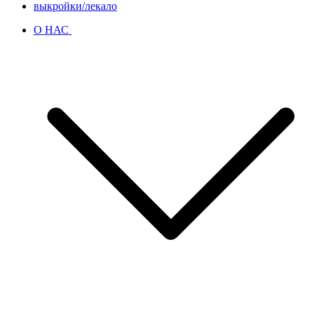
выкройки/лекало
О НАС