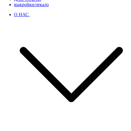
выкройки/лекало
О НАС