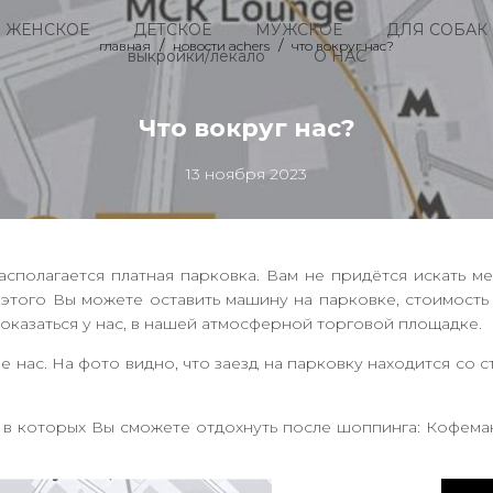
ЖЕНСКОЕ
ДЕТСКОЕ
МУЖСКОЕ
ДЛЯ СОБАК
главная
новости achers
что вокруг нас?
выкройки/лекало
О НАС
Что вокруг нас?
13 ноября 2023
полагается платная парковка. Вам не придётся искать мес
того Вы можете оставить машину на парковке, стоимость в
, оказаться у нас, в нашей атмосферной торговой площадке.
е нас. На фото видно, что заезд на парковку находится со
 которых Вы сможете отдохнуть после шоппинга: Кофемания,